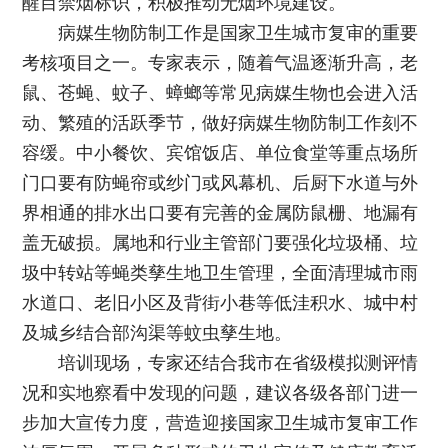
醒目禁烟标识，积极推动无烟环境建设。
病媒生物防制工作是国家卫生城市复审的重要
考核项目之一。专家表示，随着气温逐渐升高，老
鼠、苍蝇、蚊子、蟑螂等常见病媒生物也会进入活
动、繁殖的活跃季节，做好病媒生物防制工作刻不
容缓。中小餐饮、宾馆饭店、单位食堂等重点场所
门口要有防蝇帘或纱门或风幕机、后厨下水道与外
界相通的排水出口要有完善的金属防鼠栅、地漏有
盖无破损。属地和行业主管部门要强化垃圾桶、垃
圾中转站等蝇类孳生地卫生管理，全面清理城市雨
水道口、老旧小区及背街小巷等低洼积水、城中村
及城乡结合部沟渠等蚊虫孳生地。
培训现场，专家还结合我市在省级模拟测评情
况和实地察看中发现的问题，建议各级各部门进一
步加大宣传力度，营造迎接国家卫生城市复审工作