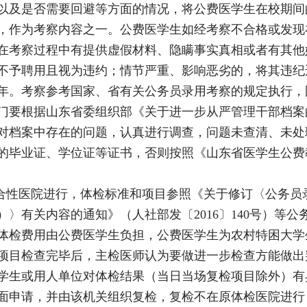
以及是否需要回避等方面的情况，将公费医学生在校期间
，作为考察内容之一。公费医学生如经考察不合格或发现
在考察过程中有提供虚假材料、隐瞒事实真相或者有其他
不予聘用且视为违约；情节严重、影响恶劣的，将其违纪
年。考察参考国家、省有关公务员录用考察的规定执行，
门要根据山东省委组织部《关于进一步从严管理干部档案的意
对档案中存在的问题，认真进行调查，问题未查清、未处
的毕业证、学位证等证书，否则按照《山东省医学生公费
综合性医院进行，体检标准和项目参照《关于修订〈公务员
〉有关内容的通知》（人社部发〔2016〕140号）等
体检费用由公费医学生负担，公费医学生为农村特困大学
项目检查完毕后，主检医师认为要做进一步检查方能做出
学生或用人单位对体检结果（当日当场复检项目除外）有
面申请，并由该机关组织复检，复检不在原体检医院进行