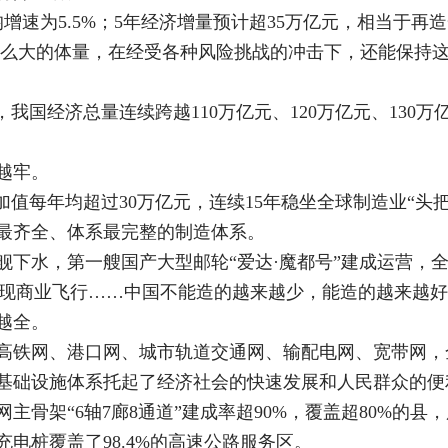
增速为5.5%；5年经济增量预计超35万亿元，相当于
家这么大的体量，在经受各种风险挑战的冲击下，还能保持
我国经济总量连续跨越110万亿元、120万亿元、130万
越牢。
加值每年均超过30万亿元，连续15年稳坐全球制造业“头把
最齐全、体系最完整的制造体系。
舰下水，第一艘国产大型邮轮“爱达·魔都号”建成运营，
9实现商业飞行……中国不能造的越来越少，能造的越来越
越全。
高铁网、港口网、城市轨道交通网、输配电网、宽带网，
基础设施体系托起了经济社会的快速发展和人民群众的便
主骨架“6轴7廊8通道”建成率超90%，覆盖超80%的县
充电桩覆盖了98.4%的高速公路服务区。