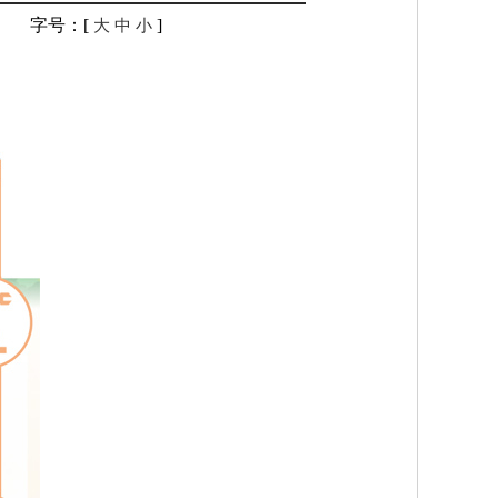
字号：[
]
大
中
小