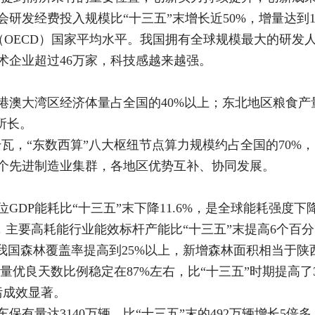
社会研发经费投入规模比“十三五”末增长近50%，增量达到
织（OECD）国家平均水平。我国拥有全球规模最大的研
术企业超过46万家，科技感越来越强。
粤港澳大湾区经济体量占全国的40%以上；东北地区粮食产量
所长。
千瓦，“东数西算”八大枢纽节点算力规模约占全国的70
3个先进制造业集群，各地区优势互补、协同发展。
单位GDP能耗比“十三五”末下降11.6%，是全球能耗强
前，主要高耗能行业能效标杆产能比“十三五”末提高6个百
，我国森林覆盖率提高到25%以上，新增森林面积相当于
质量优良天数比例稳定在87%左右，比“十三五”时期提高
污成效显著。
车保有量达3140万辆，比“十三五”末的492万辆增长5倍