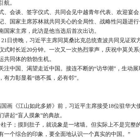
引航。
式、会谈、签字仪式、共同会见中越青年代表、欢迎宴会、
记、国家主席苏林就共同关心的全局性、战略性问题进行
越南国家主席，此访是他当选后首次出访。
月21日傍晚，习近平主席同莫桑比克总统查波共同见证双
，仪式时长近20分钟。一次又一次热烈掌声，庆祝中莫关
运共同体的勃勃生机。
关注中国、渴望走近中国。接连不断的“访华潮”，生动
，有力彰显着“德不孤，必有邻”。
巨幅国画《江山如此多娇》前，习近平主席接受18位驻华大
们讲起“盲人摸象”的典故。
个柱子；摸到肚子，就说象是一堵墙。但实际上不是完整
有一个综合的印象，要全面地认识一个真实的中国。”