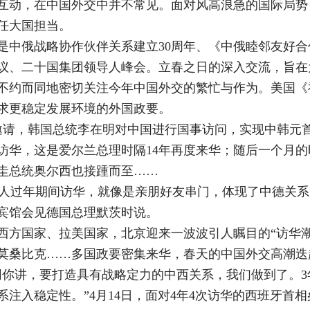
互动，在中国外交中并不常见。面对风高浪急的国际局势
任大国担当。
是中俄战略协作伙伴关系建立30周年、《中俄睦邻友好合
议、二十国集团领导人峰会。立春之日的深入交流，旨在
不约而同地密切关注今年中国外交的繁忙与作为。美国《
求更稳定发展环境的外国政要。
席邀请，韩国总统李在明对中国进行国事访问，实现中韩元
式访华，这是爱尔兰总理时隔14年再度来华；随后一个月
圭总统奥尔西也接踵而至……
国人过年期间访华，就像是亲朋好友串门，体现了中德关系的
宾馆会见德国总理默茨时说。
西方国家、拉美国家，北京迎来一波波引人瞩目的“访华
莫桑比克……多国政要密集来华，春天的中国外交高潮迭
我同你讲，要打造具有战略定力的中西关系，我们做到了。
注入稳定性。”4月14日，面对4年4次访华的西班牙首