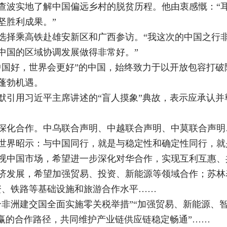
查波实地了解中国偏远乡村的脱贫历程。他由衷感慨：“
坚胜利成果。”
选择乘高铁赴雄安新区和广西参访。“我这次的中国之行
中国的区域协调发展做得非常好。”
中国好，世界会更好”的中国，始终致力于以开放包容打
蓬勃机遇。
默引用习近平主席讲述的“盲人摸象”典故，表示应承认
深化合作。中乌联合声明、中越联合声明、中莫联合声明
世界昭示：与中国同行，就是与稳定性和确定性同行，就
视中国市场，希望进一步深化对华合作，实现互利互惠、
济发展，希望加强贸易、投资、新能源等领域合作；苏林
资、铁路等基础设施和旅游合作水平……
3个非洲建交国全面实施零关税举措”“加强贸易、新能源
共赢的合作路径，共同维护产业链供应链稳定畅通”……