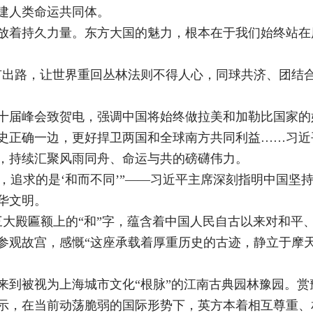
建人类命运共同体。
放着持久力量。东方大国的魅力，根本在于我们始终站在
有出路，让世界重回丛林法则不得人心，同球共济、团结
十届峰会致贺电，强调中国将始终做拉美和加勒比国家的
史正确一边，更好捍卫两国和全球南方共同利益……习近
，持续汇聚风雨同舟、命运与共的磅礴伟力。
’，追求的是‘和而不同’”——习近平主席深刻指明中国
华文明。
，三大殿匾额上的“和”字，蕴含着中国人民自古以来对和平
参观故宫，感慨“这座承载着厚重历史的古迹，静立于摩
来到被视为上海城市文化“根脉”的江南古典园林豫园。
示，在当前动荡脆弱的国际形势下，英方本着相互尊重、