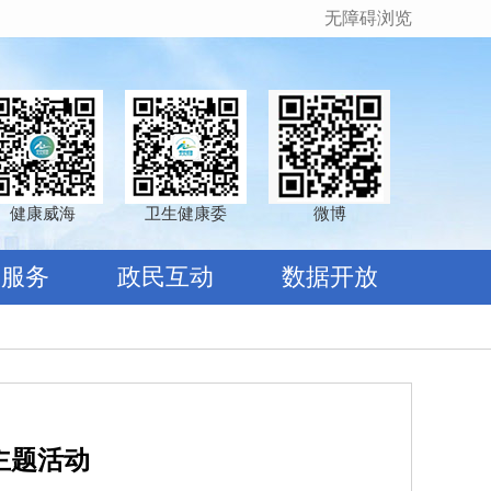
无障碍浏览
健康威海
卫生健康委
微博
民服务
政民互动
数据开放
主题活动