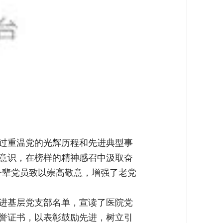
过重温党的光辉历程和先进典型事
意识，在榜样的精神感召中汲取奋
一辈党员致以崇高敬意，增强了老党
进基层党支部名单，宣读了医院党
荣誉证书，以表彰鼓励先进，树立引