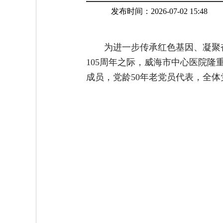
发布时间：2026-07-02 15:48
为进一步传承红色基因、凝聚奋
105周年之际，威海市中心医院隆
成员，党龄50年老党员代表，全