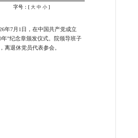
字号：[
]
大
中
小
6年7月1日，在中国共产党成立
50年”纪念章颁发仪式。院领导班子
员，离退休党员代表参会。