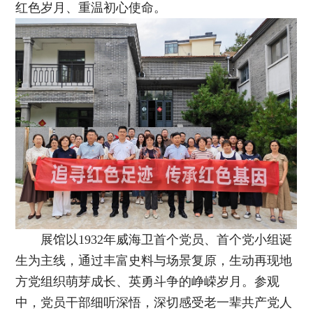
红色岁月、重温初心使命。
展馆以1932年威海卫首个党员、首个党小组诞
生为主线，通过丰富史料与场景复原，生动再现地
方党组织萌芽成长、英勇斗争的峥嵘岁月。参观
中，党员干部细听深悟，深切感受老一辈共产党人