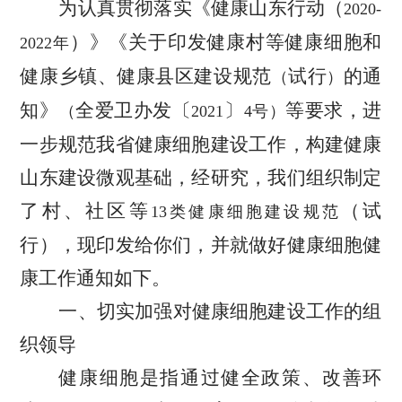
为认真贯彻落实《健康山东行动
（
2020-
）
》《关于印发健康村等健康细胞和
2022
年
健康乡镇、健康县区建设规范
试行
的通
（
）
知》
全爱卫办发
〔
〕
等要求，进
（
2021
4
号
）
一步规范我省健康细胞建设工作，构建健康
山东建设微观基础
，
经研究
，
我们组织制定
了村、社区等
（
试
13
类健康细胞建设规范
行
），
现印发给你们
，
并就做好健康细胞健
康工作通知如下。
一、切实加强对健康细胞建设工作的组
织领导
健康细胞是指通过健全政策、改善环