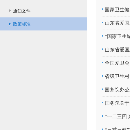
国家卫生健
通知文件
山东省爱国
政策标准
“国家卫生
山东省爱国卫
全国爱卫会
省级卫生村
国务院办公
国务院关于
“一二三四
“三减三健