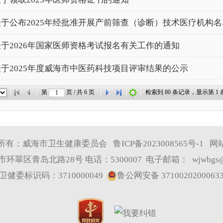
关于公布2025年经批准开展产前筛查（诊断）技术医疗机构
关于2026年国家医师资格考试报名有关工作的通知
关于2025年度威海市中医药科技项目评审结果的公示
第
页 / 共
6
页
检索到
80
条记录，显示第
1
条
所有：威海市卫生健康委员会
鲁ICP备2023008565号-1
网
环翠区青岛北路28号 电话：5300007 电子邮箱：
wjwbgs@
卫健委标识码：3710000049
鲁公网安备 3710020200063